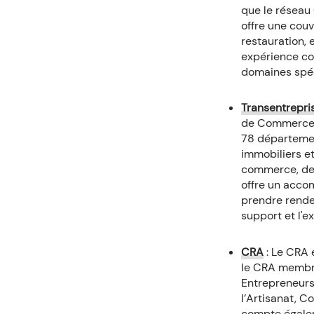
que le réseau 
offre une couv
restauration, 
expérience co
domaines spéc
Transentrepri
de Commerce e
78 départemen
immobiliers et
commerce, de d
offre un acco
prendre rendez
support et l'e
CRA
: Le CRA 
le CRA membre
Entrepreneurs
l’Artisanat, C
compte égalem