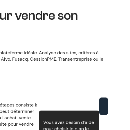
our vendre son
plateforme idéale. Analyse des sites, critères à
Alvo, Fusacq, CessionPME, Transentreprise ou le
 étapes consiste à
e peut déterminer
à l’achat-vente
Vous avez besoin d’aide
site pour vendre
pour choisir le plan le