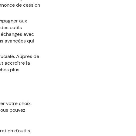
annonce de cession
ompagner aux
des outils
es échanges avec
us avancées qui
cruciale. Auprès de
t accroître la
ches plus
r votre choix,
vous pouvez
ration d'outils