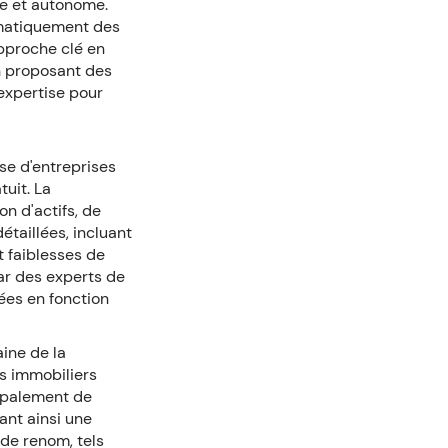
ide et autonome.
omatiquement des
approche clé en
n proposant des
expertise pour
se d'entreprises
tuit. La
n d'actifs, de
taillées, incluant
t faiblesses de
r des experts de
ées en fonction
.
ine de la
s immobiliers
cipalement de
ant ainsi une
 de renom, tels