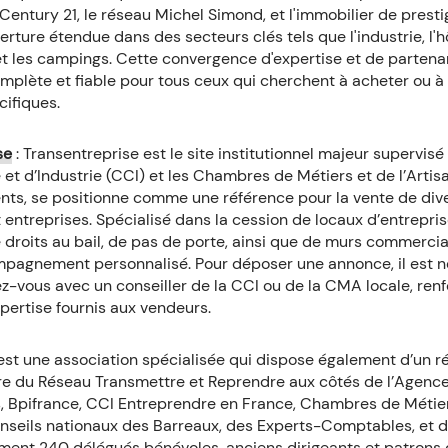
Century 21, le réseau Michel Simond, et l'immobilier de pres
erture étendue dans des secteurs clés tels que l'industrie, l'hô
et les campings. Cette convergence d'expertise et de partena
mplète et fiable pour tous ceux qui cherchent à acheter ou 
ifiques.
se
: Transentreprise est le site institutionnel majeur supervi
t d’Industrie (CCI) et les Chambres de Métiers et de l’Arti
ts, se positionne comme une référence pour la vente de div
 entreprises. Spécialisé dans la cession de locaux d’entrepri
roits au bail, de pas de porte, ainsi que de murs commerciau
mpagnement personnalisé. Pour déposer une annonce, il est 
-vous avec un conseiller de la CCI ou de la CMA locale, renfo
xpertise fournis aux vendeurs.
est une association spécialisée qui dispose également d’un r
 du Réseau Transmettre et Reprendre aux côtés de l’Agenc
, Bpifrance, CCI Entreprendre en France, Chambres de Métie
onseils nationaux des Barreaux, des Experts-Comptables, et de
ent 240 délégués bénévoles, anciens dirigeants et patrons d