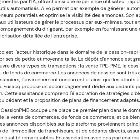
gmentés par l’IA, offrant ainsi une expérience utilisateur rap
utils automatisés, Alvo permet par exemple de générer aut
eneurs potentiels et optimise la visibilité des annonces. Son 
ux utilisateurs de gérer le processus par eux-mêmes, tout e
compagnement du dirigeant, par exemple en fournissant une 
lorisation détaillée de l’entreprise.
cq est l’acteur historique dans le domaine de la cession-repri
prises de petite et moyenne taille. Le dépôt d’annonce est gra
vre divers types de transactions : la vente TPE-PME, la cessio
de fonds de commerce. Les annonces de cession sont très dé
nanciers, l'environnement concurrentiel ainsi que les atouts e
se. Fusacq propose un accompagnement dédié aux cédants pa
n. Cette assistance comprend l'élaboration de stratégies cibl
 du cédant et la proposition de plans de financement adaptés
 CessionPME occupe une place de premier plan dans le doma
de la vente de commerces, de fonds de commerce, et de bien
 Les annonces disponibles sur la plateforme proviennent prin
 de l'immobilier, de franchiseurs, et de cédants directs, assur
ne qualité remarquables. En association avec des partenaires