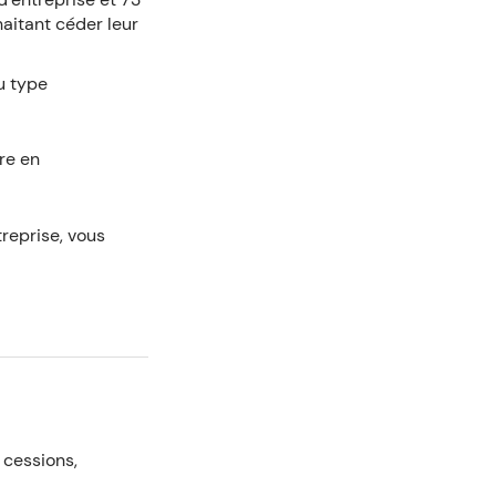
haitant céder leur
u type
re en
reprise, vous
 cessions,