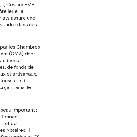
tige, CessionPME
tellerie, la
riats assure une
à vendre dans ces
sé par les Chambres
sanat (CMA) dans
ers biens
ses, de fonds de
x et artisanaux, il
nécessaire de
rçant ainsi le
éseau important :
e France
rs et de
s Notaires. Il
’entreprise et 73