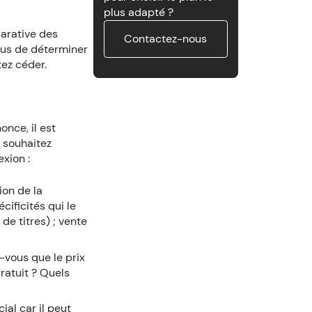
plus adapté ?
parative des
Contactez-nous
vous de déterminer
tez céder.
once, il est
s souhaitez
exion :
ion de la
cificités qui le
de titres) ; vente
-vous que le prix
ratuit ? Quels
ial car il peut