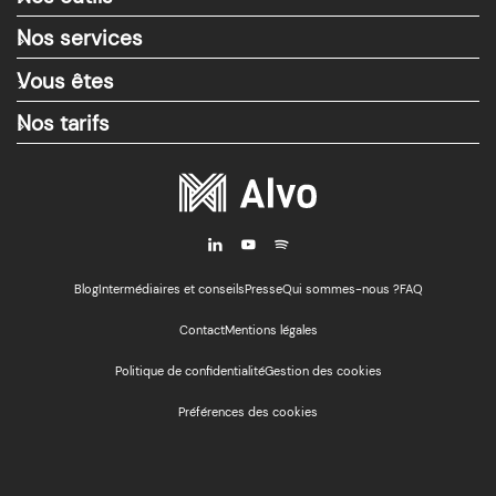
Nos services
>
Vous êtes
>
Nos tarifs
>
i
y
M
Blog
Intermédiaires et conseils
Presse
Qui sommes-nous ?
FAQ
Contact
Mentions légales
Politique de confidentialité
Gestion des cookies
Préférences des cookies