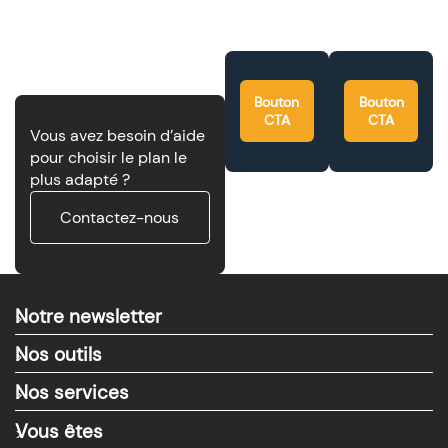
Bouton
Bouton
CTA
CTA
Vous avez besoin d’aide
pour choisir le plan le
plus adapté ?
Contactez-nous
Notre newsletter
>
Nos outils
>
Nos services
>
Vous êtes
>