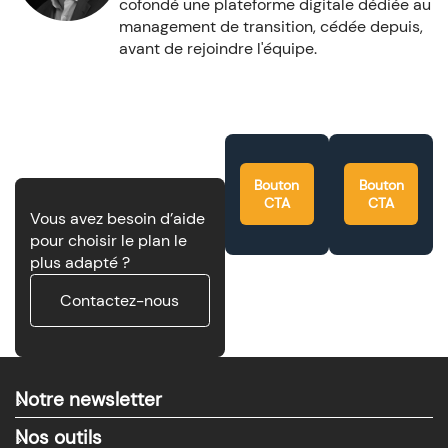
cofondé une plateforme digitale dédiée au
management de transition, cédée depuis,
avant de rejoindre l'équipe.
Bouton
Bouton
CTA
CTA
Vous avez besoin d’aide
pour choisir le plan le
plus adapté ?
Contactez-nous
Notre newsletter
>
Nos outils
>