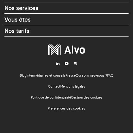
Nos services
>
Vous êtes
>
Nos tarifs
>
i
y
M
Blog
Intermédiaires et conseils
Presse
Qui sommes-nous ?
FAQ
Contact
Mentions légales
Politique de confidentialité
Gestion des cookies
Préférences des cookies