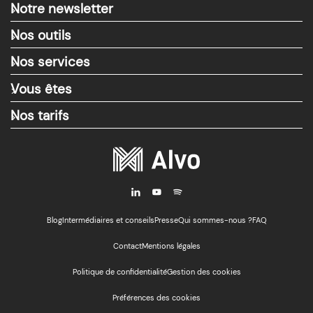
Notre newsletter
>
Nos outils
>
Nos services
>
Vous êtes
>
Nos tarifs
>
i
y
M
Blog
Intermédiaires et conseils
Presse
Qui sommes-nous ?
FAQ
Contact
Mentions légales
Politique de confidentialité
Gestion des cookies
Préférences des cookies