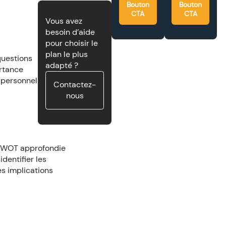
Bouton
Bouton
CTA
CTA
Vous avez
besoin d’aide
pour choisir le
plan le plus
questions
adapté ?
ortance
t personnels liés à
Contactez-
nous
 SWOT approfondie
dentifier les
s implications