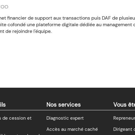
 COO
net financier de support aux transactions puis DAF de plusie
ite cofondé une plateforme digitale dédiée au management de
t de rejoindre l'équipe.
ils
Nos services
Vous êt
 de cession et
Diagnostic expert
Repreneur 
Accès au marché caché
Dirigeant 