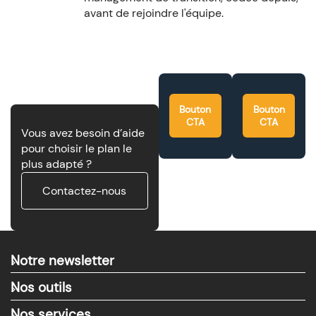
avant de rejoindre l'équipe.
Bouton
Bouton
CTA
CTA
Vous avez besoin d’aide
pour choisir le plan le
plus adapté ?
Contactez-nous
Notre newsletter
>
Nos outils
>
Nos services