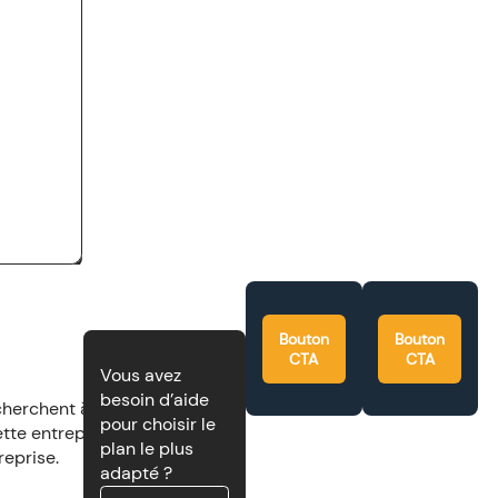
Bouton
Bouton
CTA
CTA
Vous avez
besoin d’aide
cherchent à se
pour choisir le
ette entreprise
plan le plus
reprise.
adapté ?