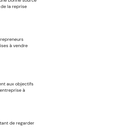
 une bonne source
de la reprise
trepreneurs
rises à vendre
ent aux objectifs
 entreprise à
ortant de regarder