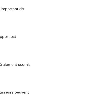
t important de
apport est
néralement soumis
stisseurs peuvent