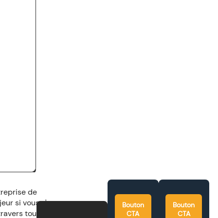
treprise de
eur si vous n'avez
Bouton
Bouton
ravers toutes les
CTA
CTA