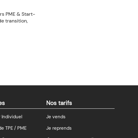
urs PME & Start-
 transition,
es
Nos tarifs
Individuel
Je vends
de TPE / PME
Je reprends