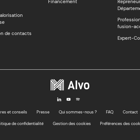
Financement
Repreneur
Départem
alorisation
Profession
ise
fusion-ac
on de contacts
Expert-C
i
y
M
res et conseils
Presse
Qui sommes-nous ?
FAQ
Contact
itique de confidentialité
Gestion des cookies
Préférences des cook