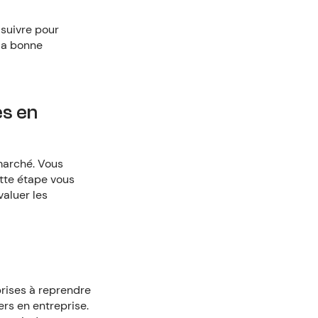
 suivre pour
 la bonne
es en
marché. Vous
ette étape vous
valuer les
prises à reprendre
ers en entreprise.