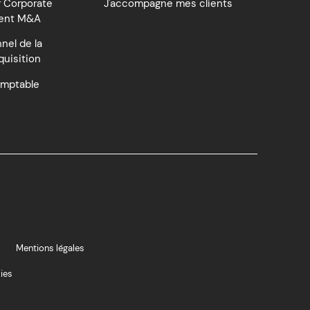
 Corporate
J'accompagne mes clients
ent M&A
nel de la
quisition
omptable
Mentions légales
ies