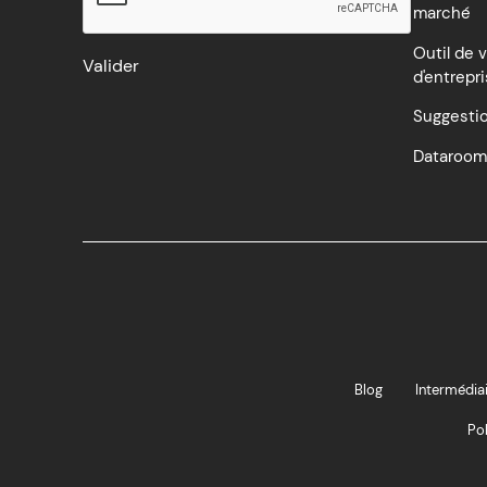
marché
Outil de v
d'entrepr
Suggesti
Dataroom
Blog
Intermédiai
Pol