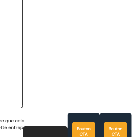
ce que cela
tte entreprise.
Bouton
Bouton
CTA
CTA