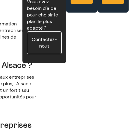
Vous avez
besoin d’aide
pour choisir le
plan le plus
ormation
adapté ?
 entreprises
aines de
Contactez-
nous
 Alsace ?
 aux entreprises
 plus, l'Alsace
un fort tissu
pportunités pour
treprises