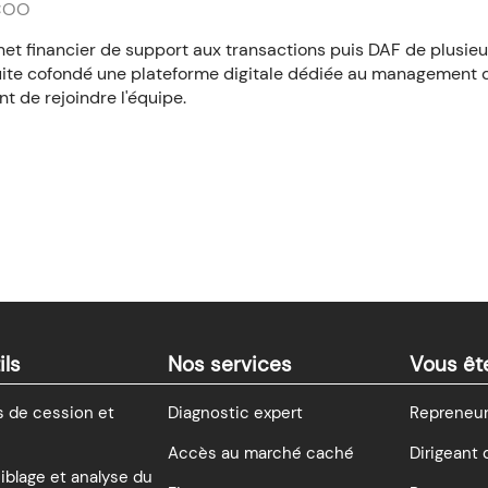
 COO
net financier de support aux transactions puis DAF de plusie
ite cofondé une plateforme digitale dédiée au management de
t de rejoindre l'équipe.
ils
Nos services
Vous êt
 de cession et
Diagnostic expert
Repreneur 
Accès au marché caché
Dirigeant 
ciblage et analyse du