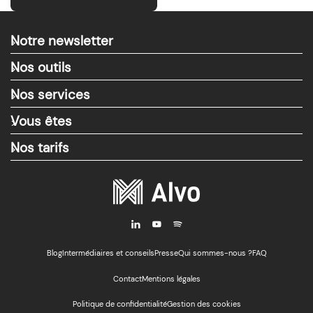
Notre newsletter
>
Nos outils
>
Nos services
>
Vous êtes
>
Nos tarifs
>
i
y
M
Blog
Intermédiaires et conseils
Presse
Qui sommes-nous ?
FAQ
Contact
Mentions légales
Politique de confidentialité
Gestion des cookies