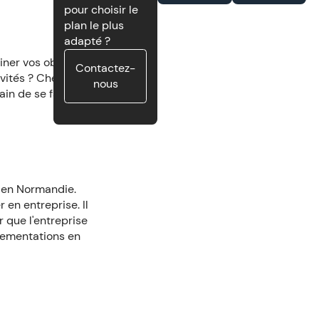
pour choisir le
plan le plus
adapté ?
ner vos objectifs.
Contactez-
ivités ? Cherchez-
nous
in de se faire un
 en Normandie.
 en entreprise. Il
 que l'entreprise
glementations en