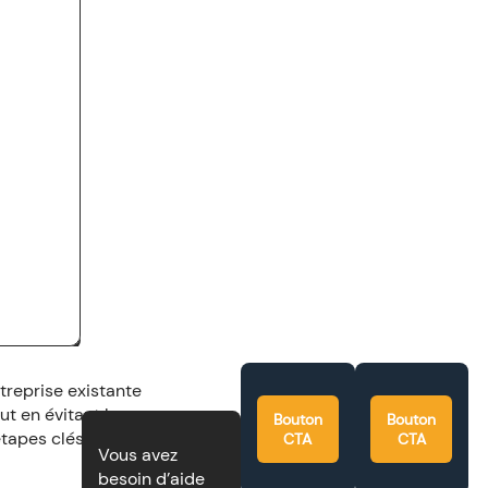
treprise existante
ut en évitant les
Bouton
Bouton
étapes clés à
CTA
CTA
Vous avez
besoin d’aide