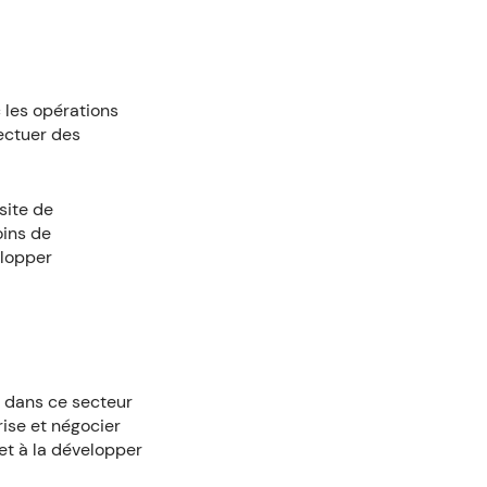
 les opérations
fectuer des
site de
oins de
elopper
r dans ce secteur
rise et négocier
et à la développer