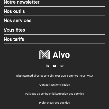
Notre newsletter
>
Nos outils
>
Nos services
>
Vous êtes
>
Nos tarifs
>
i
y
M
Blog
Intermédiaires et conseils
Presse
Qui sommes-nous ?
FAQ
Contact
Mentions légales
Politique de confidentialité
Gestion des cookies
Préférences des cookies