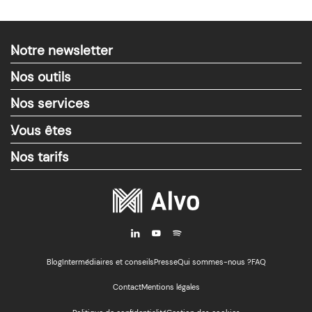
Notre newsletter
>
Nos outils
>
Nos services
>
Vous êtes
>
Nos tarifs
>
i
y
M
Blog
Intermédiaires et conseils
Presse
Qui sommes-nous ?
FAQ
Contact
Mentions légales